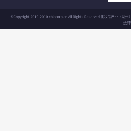
©Copyright 2019-2010 cbiccorp.cn All Rights Reserved 化妆品
法律