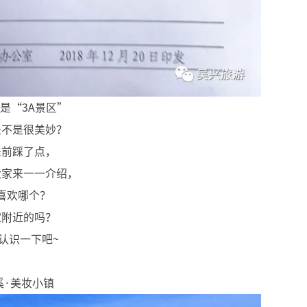
是“3A景区”
是不是很美妙？
提前踩了点，
大家来一一介绍，
喜欢哪个？
家附近的吗？
认识一下吧~
溪·美妆小镇