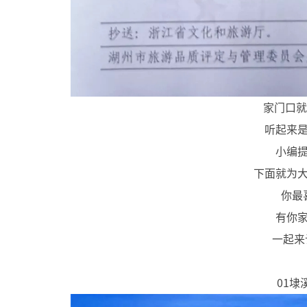
家门口就
听起来
小编
下面就为
你最
有你
一起来
01埭