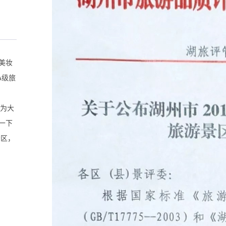
美妆
A级旅
就为大
一下
分区，