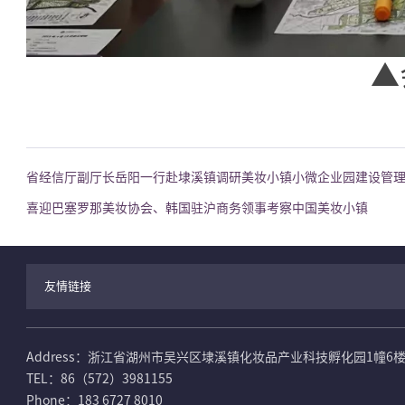
▲
省经信厅副厅长岳阳一行赴埭溪镇调研美妆小镇小微企业园建设管
喜迎巴塞罗那美妆协会、韩国驻沪商务领事考察中国美妆小镇
友情链接
Address：浙江省湖州市吴兴区埭溪镇化妆品产业科技孵化园1幢6
TEL：86（572）3981155
Phone：183 6727 8010