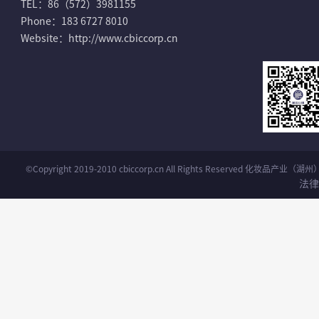
TEL：86（572）3981155
Phone：183 6727 8010
Website：http://www.cbiccorp.cn
©Copyright 2019-2010 cbiccorp.cn All Rights Reserved 化妆品
法律