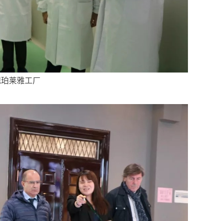
观珀莱雅工厂