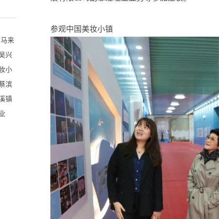
参观中国美妆小镇
、马来
吴兴
妆小
蔡滨
溪镇
业