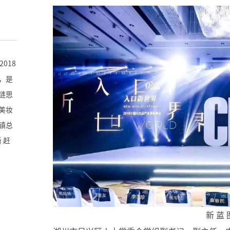
018
，是
链思
美妆
镇总
 赶
新 蓝 