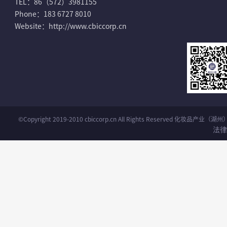
TEL：86（572）3981155
Phone：183 6727 8010
Website：http://www.cbiccorp.cn
©Copyright 2019-2010 cbiccorp.cn All Rights Reserved 化妆品
法律